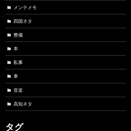
メンテメモ
四国ネタ
整備
本
私事
車
音楽
高知ネタ
タグ