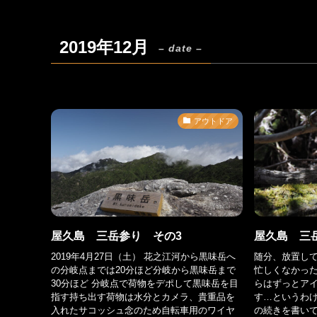
2019年12月
– date –
アウトドア
屋久島 三岳参り その3
屋久島 三
2019年4月27日（土） 花之江河から黒味岳へ
随分、放置し
の分岐点までは20分ほど分岐から黒味岳まで
忙しくなかった
30分ほど 分岐点で荷物をデポして黒味岳を目
らはずっとア
指す持ち出す荷物は水分とカメラ、貴重品を
す…というわ
入れたサコッシュ念のため自転車用のワイヤ
の続きを書いて