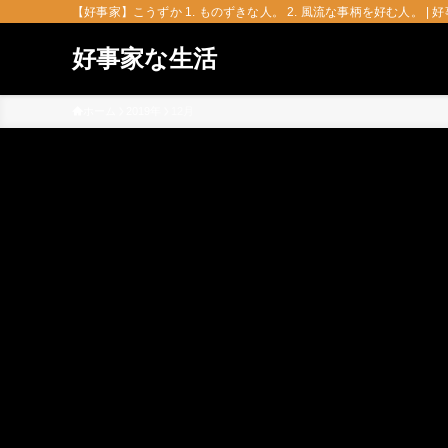
【好事家】こうずか 1. ものずきな人。 2. 風流な事柄を好む人。 | 
好事家な生活
ホーム
2019年
12月