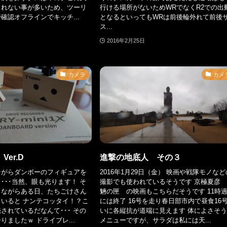
されない事が多いため、ツーリ
行ける場所がないためWRでなくR2での出
確認オフラインでキッチ...
となるといってもWRは前後輪外れて前後
ス...
2016年2月25日
カメラ
カメ
er.D
進撃の地底人 その３
ながらダンボーのフィギュアを
2016年1月29日（金） 映画や戦隊モノなど
･･･当然、眼も光ります！ そ
撮影でも使われているそうです 京極夏彦
しながらある日、たちごけさん
魎の匣 の映画もこちらだそうです 11時
いると ナンテコッタイ！？こ
には終了 16号を走り春日部市内で昼食16
されているだなんて･･･ その
いに各縦抗が道端に見えます 体によさそ
りましたｗ ドライブレ...
メニューですが、サラダは私には天...