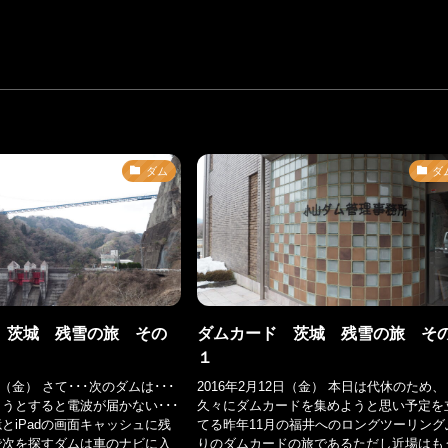
ダム
ダ
 茨城 残雪の旅 その
ダムカード 茨城 残雪の旅 そ
１
日（金） さて･･･次のダムは･･･
2016年2月12日（金） 本日は代休のため、
うとすると電波が届かない･･･
久々にダムカードを集めようと思い予定を
とiPadの画面キャッシュに残
てる昨年11月の福井へのロングツーリング
で次を探すダムは車のナビに入
りのダムカードの旅であるただし近場はも