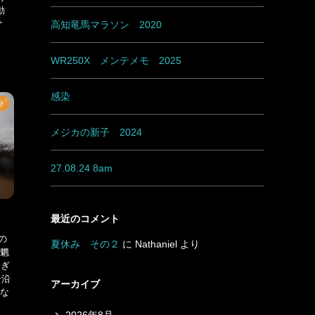
動
サ
高知竜馬マラソン 2020
WR250X メンテメモ 2025
感染
ラ
メジカの新子 2024
27.08.24 8am
最近のコメント
の
夏休み その２
に
Nathaniel
より
 魍
過ぎ
号沿
アーカイブ
うな