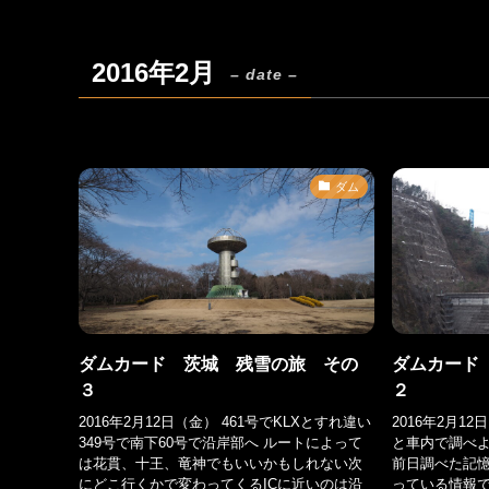
2016年2月
– date –
ダム
ダムカード 茨城 残雪の旅 その
ダムカード
３
２
2016年2月12日（金） 461号でKLXとすれ違い
2016年2月12
349号で南下60号で沿岸部へ ルートによって
と車内で調べよ
は花貫、十王、竜神でもいいかもしれない次
前日調べた記憶
にどこ行くかで変わってくるICに近いのは沿
っている情報