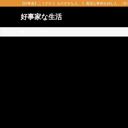
【好事家】こうずか 1. ものずきな人。 2. 風流な事柄を好む人。 | 
好事家な生活
ホーム
2016年
2月