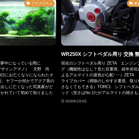
アクアリウム
整
WR250X シフトペダル周り 交換 
Xに夢中になっている間に
現在のシフトペダル周り ZETA エンジン
アデザインアマノ） 天野 尚
グ（機能性はなし？見た目重視、経年劣化
4日にお亡くなりになられたそ
よるアルマイトの退色が心配･･･）ZETA 
近、ヤフーか何かでアクア系の
ライブカバー（掃除のしやすさ重視、取り
見出しに亡くなった写真家がど
さなくてもできる）TORC1 シフトペダ
書かれていて初めて知りました
ッド（安さはNo.1だがアルマイトの雑さも..
2016年2月4日