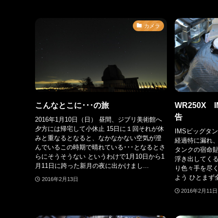
カメラ
こんなとこに･･･の旅
WR250X
告
2016年1月10日（日） 昼間、ジブリ美術館へ
夕方には帰宅して小休止 15日に１回それが休
IMSビッグタ
みと重なるとなると、なかなかない空気が澄
経過特に漏れ、
んでいるこの時期で晴れている･･･となるとさ
タンクの宿命
らにそうそうない というわけで1月10日から1
浮き出してく
月11日に跨った新月の夜に出かけまし...
り色々手を尽
よう ひとまず
2016年2月13日
2016年2月11日