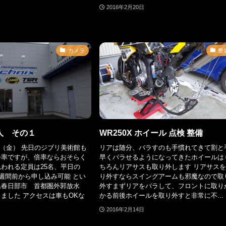
2016年2月20日
カメラ
整
人 その１
WR250X ホイール 点検 整備
9日（金） 先日のジブリ美術館も
リアは随分、バラすのも手慣れてきて割と
争率ですが、倍率ならおそらく
早くバラせるようになってきたホイールは
われる定員は25名、平日の
ちろんリアサスも取り外します リアサス
4週間前から申し込み可能 とい
り外すならスイングアームも邪魔なので取
県春日部市 首都圏外郭放水
外すまずリアをバラして、フロントに取り
ました アクセスは車もOKな
かる前後ホイールを取り外すと非常に不...
2016年2月14日