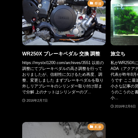
整備
WR250X ブレーキペダル 交換 調整
旅立ち
https://mystxl1200.com/archives/3551 以前の
私がWR250
調整にてブレーキペダルの高さ調整を行って
ADA（アク
おりましたが、信頼性に欠けるため再度、調
代表が昨年8月
整、変更しました まずブレーキペダルを取り
うです ここ最
外しリアブレーキのシリンダー取り付け部ま
小さな記事の
で分解 上のナットはシリンダーのブ...
うのこうのと
小...
2016年2月7日
2016年2月6日
私事