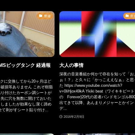
整備
音
 IMSビッグタンク 経過報
大人の事情
深夜の音楽番組か何かで存在を知って「お
ぉ！？」と久々に「かっこええなぁ」と思
ンクに交換してから20ヶ月ほど
た https://www.youtube.com/watch?
破損等ありません これぞ樹脂
v=0liHjox49kA Ykiki beat（ワイキキビー
貼り付けたカーボン調シートが
の Forever}20代の若者バンドモンゴル80
る先に穴を無数に開けておいた
出てきて以降、あんまりメジャーとかイン
くしましたが効果なし潔く諦め
デ...
全て剥がすシート貼り付け...
2016年2月9日