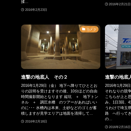
揉...
2016年2月21日
2016年2月23日
カメラ
進撃の地底人 その２
進撃の地底
2016年1月29日（金） 地下へ降りてひととお
2016年1月2
りの説明を受けますその後、10分ほどの自由
それなりの競
時間撮影開始となります 縦坑 ＋ 地下トン
こちらが上と思
ネル ＋ 調圧水槽 のツアーがあればいい
み、1日3回、
のに･･･ 水槽内は本来、土砂などのゴミが蓄
うわけで埼玉
積しますが見学エリアは地面を清掃して...
路 へ行ってき
の...
2016年2月18日
2016年2月16日